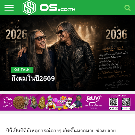
HOME
BLOG
ARTIFICIAL
BLOCKCHAIN
BUSINESS
NEWS
OS
OS
OS
INTELLIGENCE
EVENTS
TALK!
TOYS
OS TALK!
ถึงผมในปี2569
ปีนี้เป็นปีที่มีเหตุการณ์ต่างๆ เกิดขึ้นมากมาย ช่วงปลาย