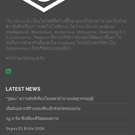
เว็บ OS.co.th เป็นเว็บไซต์ที่สร้างขึ้นมาแบบกึ่งทางการ และกึ่งส่วน
ตัว บันทึกเรื่องราวเทคโนโลยีต่างๆ ไม่ว่าจะเป้น AI (Artificial
Intelligence), Blockchain, Immersive, Metaverse, Marketing 6.0,
E-Commerce, Platform ที่ทางบริษัทฯ ของผมได้พัฒนาขึ้นมา ไป
จนถึงการทำธุรกิจตั้งแต่เป็น freelance ไปจนถึงจดบริษัท เป็น
Solopreneur เปิดบริษัทแบบลุยเดี่ยว
หวังว่าจะชอบนะครับ
LATEST NEWS
“ปุษยะ” ความลับที่เชื่อมโยงมหาอำนาจแห่งสุวรรณภูมิ
เมื่อฝันอยากมีร้านของที่ระลึกจังหวัดขอนแก่น
กฏ 8 ข้อ ที่เปลี่ยนชีวิตตลอดกาล
Super El Niño 2026