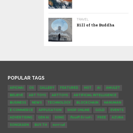
TRAVEL
Hill of the Buddha
POPULAR TAGS
APICHAI
OS
GALLERY
FEATURED
HOT
AI
AMULET
BELIEVE
ART TOYS
ARTTOYS
ARTIFICIAL INTELLIGENCE
BUSINESS
NEWS
TECHNOLOGY
BLOCKCHAIN
HANUMAN
E-COMMERCE
APPLICATION
SHOP ONLINE
GOLD
EVENTS
ADVERTISING
GEN AI
SONG
เรียนฟรี มีงานทำ
FREE
AZURA
SONGKARN
BUY.TH
สงกรานต์