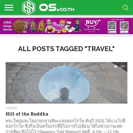
HOME
BLOG
ARTIFICIAL
BLOCKCHAIN
BUSINESS
NEWS
OS
OS
OS
INTELLIGENCE
EVENTS
TALK!
TOYS
ALL POSTS TAGGED "TRAVEL"
139
TRAVEL
Hill of the Buddha
พระใหญ่และโมอายกลางหิมะแห่งฮอกไกโด ต้นปี 2025 ได้แวะไปที่
ฮอกไกโด ซึ่งถือเป็นครั้งแรกที่มีโอกาสไปเยือน ได้ไปช่วงงานเทศ
กาลหิมะซัปโปโร (Sapporo Yuki Matsuri) พอดี 4 กพ. – 11 กพ.