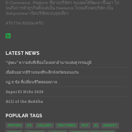
E-Commerce, Platform ที่ทางบริษัทฯ ของผมได้พัฒนาขึ้นมา ไป
จนถึงการทำธุรกิจตั้งแต่เป็น freelance ไปจนถึงจดบริษัท เป็น
Solopreneur เปิดบริษัทแบบลุยเดี่ยว
หวังว่าจะชอบนะครับ
LATEST NEWS
“ปุษยะ” ความลับที่เชื่อมโยงมหาอำนาจแห่งสุวรรณภูมิ
เมื่อฝันอยากมีร้านของที่ระลึกจังหวัดขอนแก่น
กฏ 8 ข้อ ที่เปลี่ยนชีวิตตลอดกาล
Super El Niño 2026
Hill of the Buddha
POPULAR TAGS
APICHAI
OS
GALLERY
FEATURED
HOT
AI
AMULET