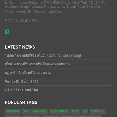
E-Commerce, Platform ที่ทางบริษัทฯ ของผมได้พัฒนาขึ้นมา ไป
จนถึงการทำธุรกิจตั้งแต่เป็น freelance ไปจนถึงจดบริษัท เป็น
Solopreneur เปิดบริษัทแบบลุยเดี่ยว
หวังว่าจะชอบนะครับ
LATEST NEWS
“ปุษยะ” ความลับที่เชื่อมโยงมหาอำนาจแห่งสุวรรณภูมิ
เมื่อฝันอยากมีร้านของที่ระลึกจังหวัดขอนแก่น
กฏ 8 ข้อ ที่เปลี่ยนชีวิตตลอดกาล
Super El Niño 2026
Hill of the Buddha
POPULAR TAGS
APICHAI
OS
GALLERY
FEATURED
HOT
AI
AMULET