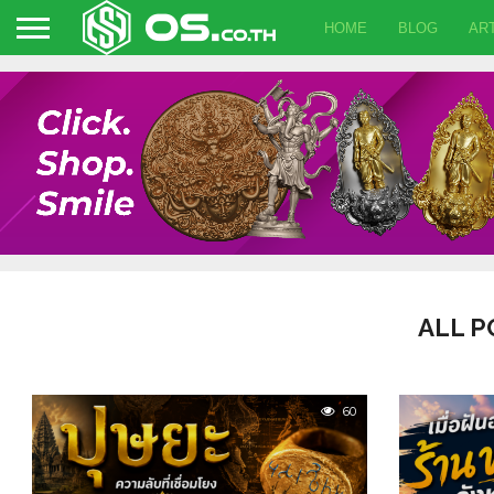
HOME
BLOG
ART
ALL P
60