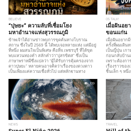
BELIEVE
OS TALK!
“ปุษยะ” ความลับที่เชื่อมโยง
เมื่อฝันอย
มหาอำนาจแห่งสุวรรณภูมิ
ขอนแก่น
ข้าพเจ้าได้อ่านข่าวพบการขุดค้นทางโบราณ
เมื่อฝันอยากม
สถาน ซึ่งในปี 2569 นี้ ได้พบเจอหลายแห่ง แต่มีอยู่
ครั้งที่ผมเดินท
ที่หนึ่ง ผมสนใจเป็นพิเศษ คือที่จ.เพชรบุรี ที่ได้ขุด
เป็นญี่ปุ่น เกา
พบแหวนทองคำ สลักคำว่า”ปุสรขิตส” ซึ่งเป็น
ก่อนกลับบ้านเ
ภาษาพราหมีซึ่งแปลว่า “ผู้ได้รับการคุ้มครองจาก
เพราะต้องกา
ดาวปุษยะ” หลายคนอาจคิดว่าเรื่องของดวงดาว
เรื่องราวของเ
เป็นเพียงแค่ความเชื่อทั่วไป แต่หลักฐานทาง
ชิ้นเล็ก ๆ หนึ่
โบราณคดีบนแผ่นดินไทยกำลังบอกเราว่า นี่คือ
กาแฟ สมุดโน้ต 
“กลไกแห่งอำนาจ” ที่ถูกคำนวณมาอย่างแยบยล
ล้วนบอกเล่าเ
109
ตั้งแต่เมื่อนับพันปีก่อนครับ! ลองจินตนาการดู
ความภาคภูมิใจ
ความเชื่อมโยงอันน่าทึ่งของหลักฐาน ๒ ชิ้นนี้ดู
หนึ่งผมก็ถามต
ครับ: 1. ที่เมืองโบราณอู่ทอง...
NEWS
TRAVEL
Super El Niño 2026
Hill of 