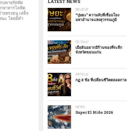
LATEST NEWS
งพาหุรัดทัด
ักษาหารโลหิต
BELIEVE
้ายทรงธนู เสด็จ
“ปุษยะ” ความลับที่เชื่อมโยง
าหนะ โดยมีคำ
มหาอำนาจแห่งสุวรรณภูมิ
ร...
OS TALK!
เมื่อฝันอยากมีร้านของที่ระลึก
จังหวัดขอนแก่น
ARTICLE
กฏ 8 ข้อ ที่เปลี่ยนชีวิตตลอดกาล
NEWS
Super El Niño 2026