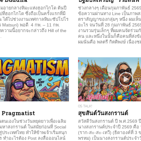
มอายกลางหิมะแห่งฮอกไกโด ต้นปี
ช่วงกลางๆ เดือนกุมภาพันธ์ 2569
ี่ฮอกไกโด ซึ่งถือเป็นครั้งแรกที่มี
ข้อความผ่านทาง Line เป็นภาพสอ
น ได้ไปช่วงงานเทศกาลหิมะซัปโปโร
ตราสัญญาของกลุ่มๆ หนึ่ง ผมเห็น
 Matsuri) พอดี 4 กพ. – 11 กพ.
อะไร จนวันที่ 28 กุมภาพันธ์ 2569 
วามนี้อยากจะกล่าวถึง Hill of the
งานรวมรุ่นเล็กๆ ที่ผมคนจัดร่วมกั
.
คน และหนึ่งในนั้นก็คือคนที่ส่ง
ผมนั่นคือ พลตรี กิตติพงษ์ เนื่องชม
206
OS TALK!
็น Pragmatist
สุขสันต์วันสงกรานต์
วนตนเองในช่วงวันหยุดยาวเพื่อเฉลิม
สวัสดีวันสงกรานต์ ปี พ.ศ.2569 ป
าสงกรานต์ ในสมัยก่อนที่ Social
นางสงกรานต์ประจำปี 2569 คือ
ู่ประเทศไทย ทำให้ข้าพเจ้าเริ่มสนุก
(ราก-สะ-สะ-เทวี) (ธิดาองค์ที่ 3
ไร ทำอะไรต้อง Post ลงสื่อออนไลน์
พรหม) เป็นนางสงกรานต์ประจำว