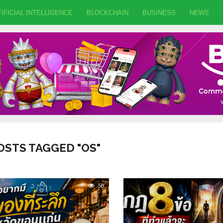
IFICIAL INTELLIGENCE
BLOCKCHAIN
BUSINESS
NEWS
OSTS TAGGED "OS"
58