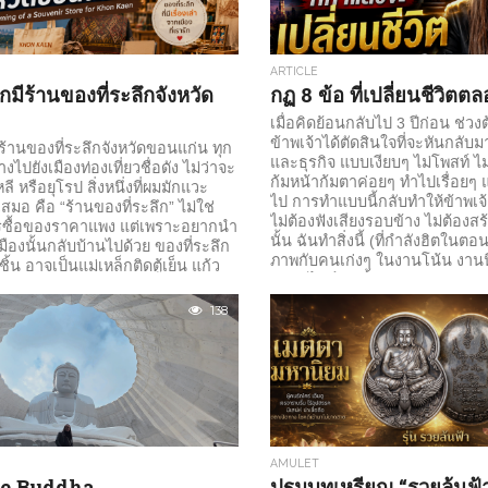
ARTICLE
ากมีร้านของที่ระลึกจังหวัด
กฏ 8 ข้อ ที่เปลี่ยนชีวิต
เมื่อคิดย้อนกลับไป 3 ปีก่อน ช่วง
ข้าพเจ้าได้ตัดสินใจที่จะหันกลั
ีร้านของที่ระลึกจังหวัดขอนแก่น ทุก
และธุรกิจ แบบเงียบๆ ไม่โพสท์ ไ
างไปยังเมืองท่องเที่ยวชื่อดัง ไม่ว่าจะ
ก้มหน้าก้มตาค่อยๆ ทำไปเรื่อยๆ 
หลี หรือยุโรป สิ่งหนึ่งที่ผมมักแวะ
ไป การทำแบบนี้กลับทำให้ข้าพเจ้
สมอ คือ “ร้านของที่ระลึก” ไม่ใช่
ไม่ต้องฟังเสียงรอบข้าง ไม่ต้องสร
รซื้อของราคาแพง แต่เพราะอยากนำ
นั้น ฉันทำสิ่งนี้ (ที่กำลังฮิตในตอน
มืองนั้นกลับบ้านไปด้วย ของที่ระลึก
ภาพกับคนเก่งๆ ในงานโน้น งานนี้
งชิ้น อาจเป็นแม่เหล็กติดตู้เย็น แก้ว
มากดไลค์เท่านั้น...
เสื้อยืด หรือผ้าพันคอ แต่ทุกชิ้น
รื่องราวของผู้คน วัฒนธรรม และ
138
ของเมืองนั้นได้เป็นอย่างดี แล้ววัน
ัวเองว่า…...
AMULET
the Buddha
ปฐมบทเหรียญ “รวยล้นฟ้