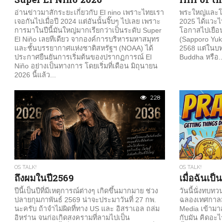
อ่านข่าวมาสักระยะเกี่ยวกับ El nino เพราะไทยเรา
พระใหญ่และโ
เจอกันไปเมื่อปี 2024 แต่อันนั้นจิ๊บๆ ไปเลย เพราะ
2025 ได้แวะไปท
การมาในปีนี้มันใหญ่มากเรียกว่าเป็นระดับ Super
โอกาสไปเยือ
El Niño เลยทีเดียว จากองค์การบริหารมหาสมุทร
(Sapporo Yuki
และชั้นบรรยากาศแห่งชาติสหรัฐฯ (NOAA) ได้
2568 แต่ในบทค
ประกาศยืนยันการเริ่มต้นของปรากฏการณ์ El
Buddha หรือ..
Niño อย่างเป็นทางการ โดยเริ่มที่เดือน มิถุนายน
2026 นี้แล้ว...
228
OS TALK!
OS TALK!
ถึงผมในปี2569
เมื่อฉันเป
ปีนี้เป็นปีที่มีเหตุการณ์ต่างๆ เกิดขึ้นมากมาย ช่วง
วันนี้นั่งทบท
ปลายกุมภาพันธ์ 2569 น่าจะประมาวันที่ 27 กพ.
ฉลองเทศกาลมห
นะครับ ถ้าจำไม่ผิดที่ทาง US และ อิสราเอล ถล่ม
Media เข้ามาส
อิหร่าน จนก่อเกิดสงครามที่ลามไปเป็น
กับมัน คิดอะ