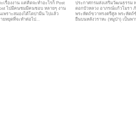
าะเรื่องงาน แค่คิดจะทำอะไรก็ Post
ประกาศกรมส่งเสริมวัฒนธรรม ทร
อ Post ไปมีคนชมมีคนชอบ หลายๆ งาน
ดอกบัวหลวง อาภรณ์แก้วโมรา ภ
ป็นเพราะสมองได้โดปามีน ไปแล้ว
พระหัตถ์ขวาทรงตรีศูล พระหัตถ์ซ
ายหยุดที่จะทำต่อไป...
ยืนบนหลังวราหะ (หมูป่า) เป็นพ
ทำนายจากนางสงกรานต์วันอังคา