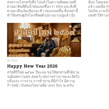
สงครามโลกครั้งที่3 ไปแล้วในความคิดผม ผลที่
นั้นๆ โดยเฉพ
ตามมาทันทีคือน้ำมันแพงขึ้นกว่า 50% และสิ่งที่
แล้ว แต่เมื่
ตามมาคือเงินเฟ้อและข้าวของแพงขึ้น สิ่งเหล่านี้
ไม่เกิด อาจเ
ทำให้เศรษฐกิจโลกที่หดตัวอย่างมากอยู่แล้ว ยิ่ง
เลยทำให้ร่างก
หดหายไปเลย แต่ในขณะเดียวกัน เมื่อมีเหตุที่เกิด
ขึ้นแล้ว...
257
OS TALK!
Happy New Year 2026
สวัสดีปีใหม่ ๒๕๖๙ ปีมะแม ขอให้ทุกท่านที่ได้อ่าน
จงมีแต่ความสุข สมหวัง สุขภาพร่างกายและจิตใจ
แข็งแรง การงาน การค้าขาย ดีมีกำไร มีความ
ก้าวหน้า เงินทองไม่ขาดมือ เฮงๆ ปังๆ นะครับ