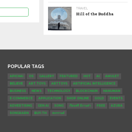
TRAVEL
Hill of the Buddha
POPULAR TAGS
APICHAI
OS
GALLERY
FEATURED
HOT
AI
AMULET
BELIEVE
ART TOYS
ARTTOYS
ARTIFICIAL INTELLIGENCE
BUSINESS
NEWS
TECHNOLOGY
BLOCKCHAIN
HANUMAN
E-COMMERCE
APPLICATION
SHOP ONLINE
GOLD
EVENTS
ADVERTISING
GEN AI
SONG
เรียนฟรี มีงานทำ
FREE
AZURA
SONGKARN
BUY.TH
สงกรานต์