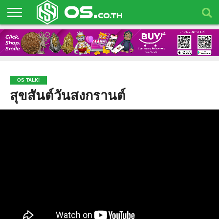
HOME
BLOG
ARTIFICIAL
BLOCKCHAIN
BUSINESS
NEWS
OS
OS
OS
INTELLIGENCE
EVENTS
TALK!
TOYS
OS TALK!
สุขสันต์วันสงกรานต์