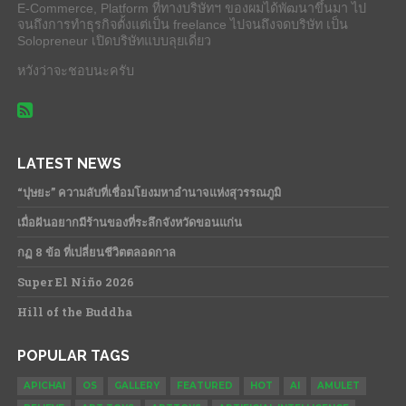
E-Commerce, Platform ที่ทางบริษัทฯ ของผมได้พัฒนาขึ้นมา ไป
จนถึงการทำธุรกิจตั้งแต่เป็น freelance ไปจนถึงจดบริษัท เป็น
Solopreneur เปิดบริษัทแบบลุยเดี่ยว
หวังว่าจะชอบนะครับ
LATEST NEWS
“ปุษยะ” ความลับที่เชื่อมโยงมหาอำนาจแห่งสุวรรณภูมิ
เมื่อฝันอยากมีร้านของที่ระลึกจังหวัดขอนแก่น
กฏ 8 ข้อ ที่เปลี่ยนชีวิตตลอดกาล
Super El Niño 2026
Hill of the Buddha
POPULAR TAGS
APICHAI
OS
GALLERY
FEATURED
HOT
AI
AMULET