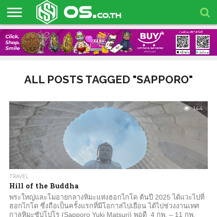
HOME
BLOG
ARTIFICIAL
BLOCKCHAIN
BUSINESS
NEWS
OS
OS
OS
INTELLIGENCE
EVENTS
TALK!
TOYS
ALL POSTS TAGGED "SAPPORO"
144
TRAVEL
Hill of the Buddha
พระใหญ่และโมอายกลางหิมะแห่งฮอกไกโด ต้นปี 2025 ได้แวะไปที่
ฮอกไกโด ซึ่งถือเป็นครั้งแรกที่มีโอกาสไปเยือน ได้ไปช่วงงานเทศ
กาลหิมะซัปโปโร (Sapporo Yuki Matsuri) พอดี 4 กพ. – 11 กพ.